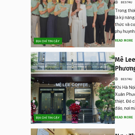
BEST4U
Trong thời
là kỹ năng
thức và c
phụ huynh,
READ MORE
ĐỊA CHỈ TIN CẬY
Mê Lee
Phương
BEST4U
Khi Hà Nội
Xuân Phươ
thiệt. Đó 
đáo, nơi m
READ MORE
ĐỊA CHỈ TIN CẬY