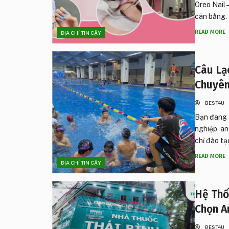
Oreo Nail 
cân bằng. 
READ MORE
ĐỊA CHỈ TIN CẬY
Câu Lạ
Chuyên
BEST4U
Bạn đang t
nghiệp, an
chỉ đào tạo
READ MORE
ĐỊA CHỈ TIN CẬY
Hệ Thố
Chọn A
BEST4U