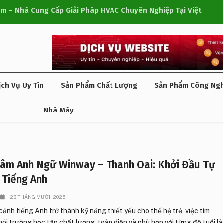
m – Nhà Cung Cấp Giải Pháp HVAC Chuyên Nghiệp Tại Việt
Co
ịch Vụ Uy Tín
Sản Phẩm Chất Lượng
Sản Phẩm Công Ng
Nhà Máy
tâm Anh Ngữ Winway – Thanh Oai: Khởi Đầu Tự
i Tiếng Anh
23 THÁNG MƯỜI, 2025
cảnh tiếng Anh trở thành kỹ năng thiết yếu cho thế hệ trẻ, việc tìm
ôi trường học tập chất lượng, toàn diện và phù hợp với từng độ tuổi là