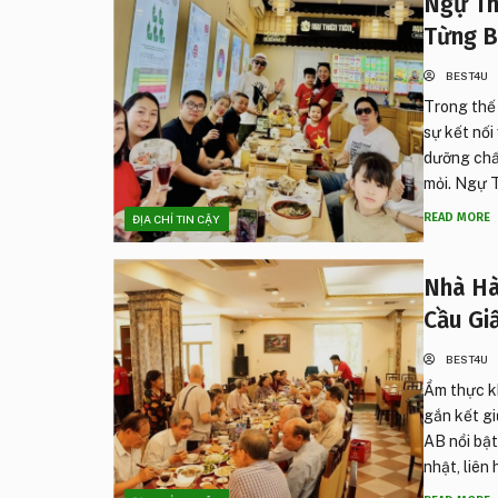
Ngự Th
Từng B
BEST4U
Trong thế 
sự kết nối
dưỡng chất
mỏi. Ngự T
READ MORE
ĐỊA CHỈ TIN CẬY
Nhà Hà
Cầu Gi
BEST4U
Ẩm thực kh
gắn kết gi
AB nổi bật
nhật, liên 