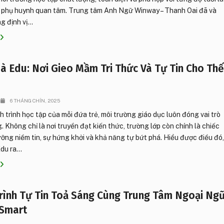
u phụ huynh quan tâm. Trung tâm Anh Ngữ Winway – Thanh Oai đã và
 định vị...
à Edu: Nơi Gieo Mầm Tri Thức Và Tự Tin Cho Th
6 THÁNG CHÍN, 2025
 trình học tập của mỗi đứa trẻ, môi trường giáo dục luôn đóng vai trò
. Không chỉ là nơi truyền đạt kiến thức, trường lớp còn chính là chiếc
ưỡng niềm tin, sự hứng khởi và khả năng tự bứt phá. Hiểu được điều đó
u ra...
rình Tự Tin Toả Sáng Cùng Trung Tâm Ngoại Ng
Smart