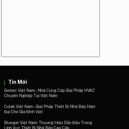
Tin Mới
Gomec Việt Nam – Nhà Cung Cấp Giải Pháp HVAC
Chuyên Nghiệp Tại Việt Nam
Colab Việt Nam – Giải Pháp Thiết Bị Nhà Bếp Hiện
Đại Cho Gia Đình Việt
Blueger Việt Nam: Thương Hiệu Dẫn Đầu Trong
Lĩnh Vực Thiết Bị Nhà Bếp Cao Cấp