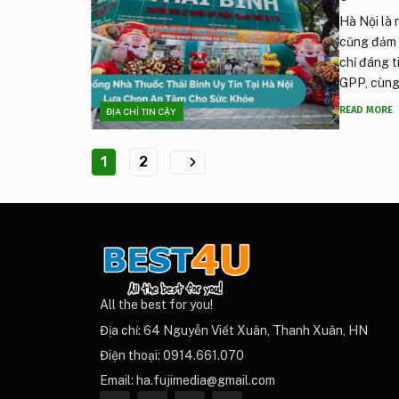
Hà Nội là 
cũng đảm b
chỉ đáng 
GPP, cùng 
READ MORE
ĐỊA CHỈ TIN CẬY
1
2
All the best for you!
Địa chỉ: 64 Nguyễn Viết Xuân, Thanh Xuân, HN
Điện thoại: 0914.661.070
Email: ha.fujimedia@gmail.com