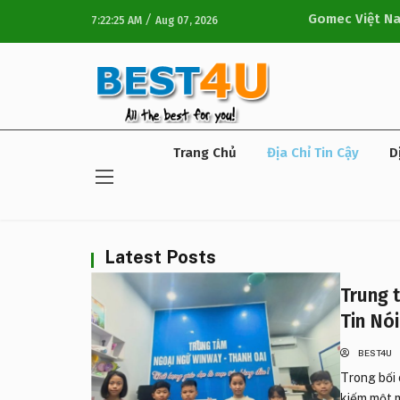
/
Gomec Việt Na
7:22:26 AM
Aug 07, 2026
Nam
Trang Chủ
Địa Chỉ Tin Cậy
D
Latest Posts
Trung 
Tin Nó
BEST4U
Trong bối 
kiếm một m