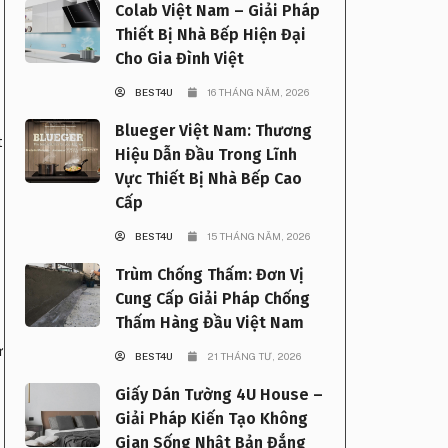
Colab Việt Nam – Giải Pháp
Thiết Bị Nhà Bếp Hiện Đại
Cho Gia Đình Việt
BEST4U
16 THÁNG NĂM, 2026
Blueger Việt Nam: Thương
t
Hiệu Dẫn Đầu Trong Lĩnh
Vực Thiết Bị Nhà Bếp Cao
Cấp
BEST4U
15 THÁNG NĂM, 2026
Trùm Chống Thấm: Đơn Vị
Cung Cấp Giải Pháp Chống
Thấm Hàng Đầu Việt Nam
ự
BEST4U
21 THÁNG TƯ, 2026
Giấy Dán Tường 4U House –
Giải Pháp Kiến Tạo Không
Gian Sống Nhật Bản Đẳng