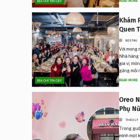
READ MORE
ĐỊA CHỈ TIN CẬY
Khám P
Quen T
BEST4U
Với mong 
Nhà hàng H
gia vị, mó
gắng mỗi n
READ MORE
ĐỊA CHỈ TIN CẬY
Oreo N
Phụ Nữ
THẢO LY
Trong guồ
mình một k