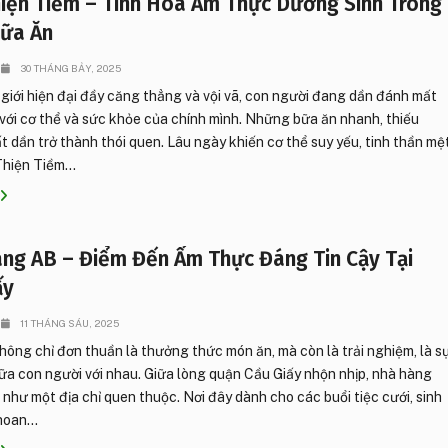
iện Tiềm – Tinh Hoa Ẩm Thực Dưỡng Sinh Trong
ữa Ăn
30 THÁNG BẢY, 2025
giới hiện đại đầy căng thẳng và vội vã, con người đang dần đánh mất
 với cơ thể và sức khỏe của chính mình. Những bữa ăn nhanh, thiếu
 dần trở thành thói quen. Lâu ngày khiến cơ thể suy yếu, tinh thần mệ
hiện Tiềm...
ng AB – Điểm Đến Ẩm Thực Đáng Tin Cậy Tại
ấy
11 THÁNG SÁU, 2025
ông chỉ đơn thuần là thưởng thức món ăn, mà còn là trải nghiệm, là s
ữa con người với nhau. Giữa lòng quận Cầu Giấy nhộn nhịp, nhà hàng
 như một địa chỉ quen thuộc. Nơi đây dành cho các buổi tiệc cưới, sinh
hoan...