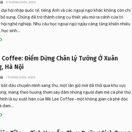
5 THÁNG CHÍN, 2025
 đại hội nhập quốc tế, tiếng Anh và các ngoại ngữ khác không còn chỉ
 bổ sung. Chúng đã trở thành công cụ thiết yếu mở ra cánh cửa tri
ơ hội nghề nghiệp. Nhu cầu học ngoại ngữ ngày càng tăng khiến nhiều
 học sinh...
 Coffee: Điểm Dừng Chân Lý Tưởng Ở Xuân
, Hà Nội
1 THÁNG CHÍN, 2025
 bắt đầu chuyển mình sang thu, một làn gió mới đã thổi qua khu vực
ng, mang theo hương thơm say đắm những người đam mê cà phê thứ
chính là sự xuất hiện của Mê Lee Coffee – một không gian cà phê độc
à đam...