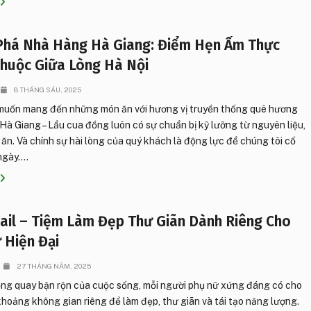
há Nhà Hàng Hà Giang: Điểm Hẹn Ẩm Thực
huộc Giữa Lòng Hà Nội
8 THÁNG SÁU, 2025
muốn mang đến những món ăn với hương vị truyền thống quê hương
à Giang – Lẩu cua đồng luôn có sự chuẩn bị kỹ lưỡng từ nguyên liệu,
n ăn. Và chính sự hài lòng của quý khách là động lực để chúng tôi cố
gày....
ail – Tiệm Làm Đẹp Thư Giãn Dành Riêng Cho
 Hiện Đại
27 THÁNG NĂM, 2025
ng quay bận rộn của cuộc sống, mỗi người phụ nữ xứng đáng có cho
hoảng không gian riêng để làm đẹp, thư giãn và tái tạo năng lượng.