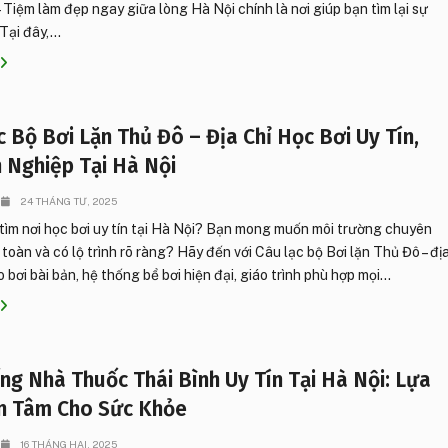
– Tiệm làm đẹp ngay giữa lòng Hà Nội chính là nơi giúp bạn tìm lại sự
Tại đây,...
c Bộ Bơi Lặn Thủ Đô – Địa Chỉ Học Bơi Uy Tín,
 Nghiệp Tại Hà Nội
24 THÁNG TƯ, 2025
ìm nơi học bơi uy tín tại Hà Nội? Bạn mong muốn môi trường chuyên
 toàn và có lộ trình rõ ràng? Hãy đến với Câu lạc bộ Bơi lặn Thủ Đô – đị
 bơi bài bản, hệ thống bể bơi hiện đại, giáo trình phù hợp mọi...
ng Nhà Thuốc Thái Bình Uy Tín Tại Hà Nội: Lựa
n Tâm Cho Sức Khỏe
16 THÁNG HAI, 2025