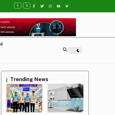
lab Việt Nam – Giải Pháp Thiết Bị Nhà Bếp Hiện Đại Cho Gia Đìn
hệ
Trending News