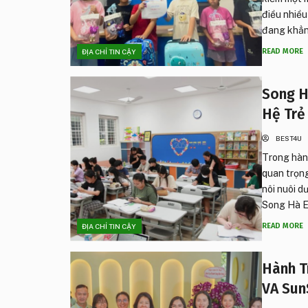
điều nhiề
đang khẳng
READ MORE
ĐỊA CHỈ TIN CẬY
Song H
Hệ Trẻ
BEST4U
Trong hành
quan trọng
nôi nuôi d
Song Hà Ed
READ MORE
ĐỊA CHỈ TIN CẬY
Hành T
VA Sun